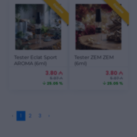
ENDIRIM
ENDIRIM
Tester Eclat Sport
Tester ZEM ZEM
AROMA (6ml)
(6ml)
3.80
₼
3.80
₼
5.07 ₼
5.07 ₼
25.05 %
25.05 %
‹
1
2
3
›