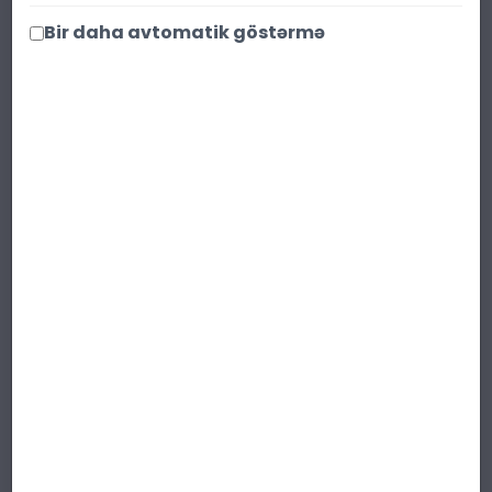
Endirim faizi 25 %
Qənaət : 1.67 ₼
Bir daha avtomatik göstərmə
Ədəd:
Səbətə at
Paylaş
Qısa təsvir
:
Həm xanımlar, həm də bəylər üçün
mükəmməl balanslaşdırılmış
Ricardo
Veron unisex ətri
, zəriflik və gücün
harmoniyasını özündə birləşdirir.
Darella
-
nın seçilmiş kolleksiyasından olan bu
lüks