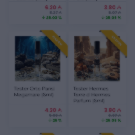
6.20
₼
3.80
₼
8.27 ₼
5.07 ₼
25.03 %
25.05 %
ENDIRIM
ENDIRIM
Tester Orto Parisi
Tester Hermes
Megamare (6ml)
Terre d Hermes
Parfum (6ml)
4.20
₼
3.80
₼
5.60 ₼
5.07 ₼
25 %
25.05 %