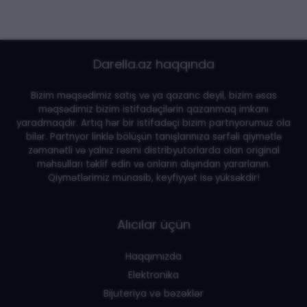
Darella.az haqqında
Bizim məqsədimiz satış və ya qazanc deyil, bizim əsas
məqsədimiz bizim istifadəçilərin qazanmaq imkanı
yaradmaqdır. Artıq hər bir istifadəçi bizim partnyorumuz ola
bilər. Partnyor linklə bölüşün tanışlarınıza sərfəli qiymətlə
zəmanətli və yalnız rəsmi distribyutorlarda olan original
məhsulları təklif edin və onların alışından yararlanın.
Qiymətlərimiz münasib, keyfiyyət isə yüksəkdir!
Alıcılar üçün
Haqqımızda
Elektronika
Bijuteriya və bəzəklər