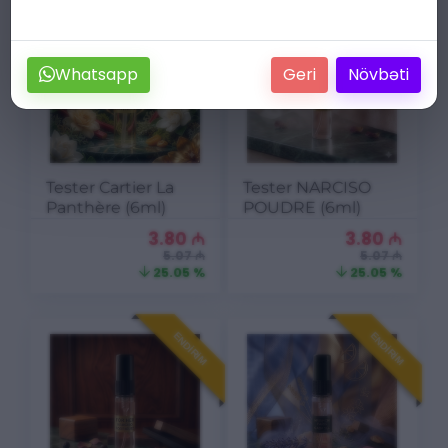
ENDIRIM
ENDIRIM
Whatsapp
Geri
Növbəti
Tester Cartier La
Tester NARCISO
Panthère (6ml)
POUDRE (6ml)
3.80
₼
3.80
₼
5.07 ₼
5.07 ₼
25.05 %
25.05 %
ENDIRIM
ENDIRIM