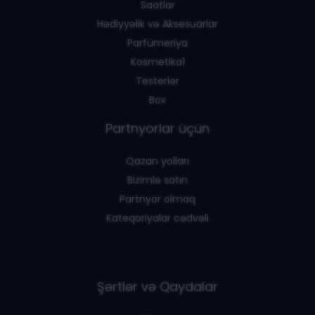
Saatlar
Hədiyyəlik və Aksesuarlar
Parfümeriya
Kosmetika1
Testerlər
Box
Partnyorlar üçün
Qazan yolları
Bizimlə satın
Partnyor olmaq
Kateqoriyalar cədvəli
Şərtlər və Qaydalar