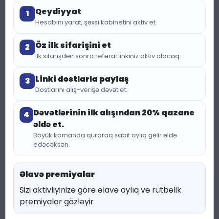
Qeydiyyat
1
Hesabını yarat, şəxsi kabinetini aktiv et.
Öz ilk sifarişini et
2
İlk sifarişdən sonra referal linkiniz aktiv olacaq.
Linki dostlarla paylaş
3
Dostlarını alış-verişə dəvət et.
(409 baxış)
KATEQORIYA:
TESTER
Dəvətlərinin ilk alışından 20% qazanc
4
əldə et.
Tester Ricardo Veron
Böyük komanda quraraq sabit aylıq gəlir əldə
edəcəksən.
– Eksklüziv Unisex
Ətir (6ml)
Əlavə premiyalar
Sizi aktivliyinizə görə əlavə aylıq və rütbəlik
5.00 ₼
6.67 ₼
premiyalar gözləyir