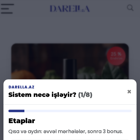
25 %
Endirim
DARELLA.AZ
×
Sistem necə işləyir?
(1/8)
Etaplar
Qısa və aydın: əvvəl mərhələlər, sonra 3 bonus.