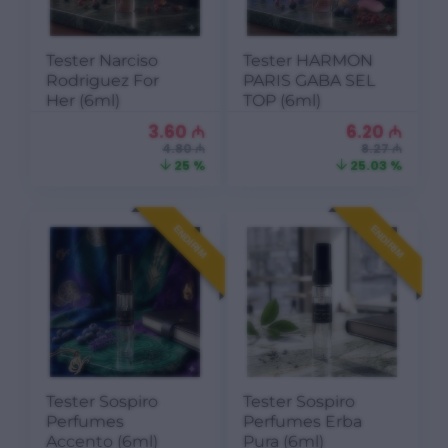
Tester Narciso
Tester HARMON
Rodriguez For
PARIS GABA SEL
Her (6ml)
TOP (6ml)
3.60
₼
6.20
₼
4.80 ₼
8.27 ₼
25 %
25.03 %
ENDIRIM
ENDIRIM
Tester Sospiro
Tester Sospiro
Perfumes
Perfumes Erba
Accento (6ml)
Pura (6ml)