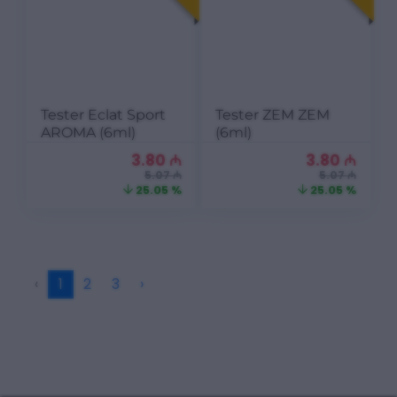
Tester Eclat Sport
Tester ZEM ZEM
AROMA (6ml)
(6ml)
3.80
₼
3.80
₼
5.07 ₼
5.07 ₼
25.05 %
25.05 %
‹
1
2
3
›