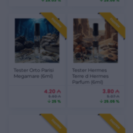
25.03 %
25.05 %
ENDIRIM
ENDIRIM
Tester Orto Parisi
Tester Hermes
Megamare (6ml)
Terre d Hermes
Parfum (6ml)
4.20
₼
3.80
₼
5.60 ₼
5.07 ₼
25 %
25.05 %
ENDIRIM
ENDIRIM