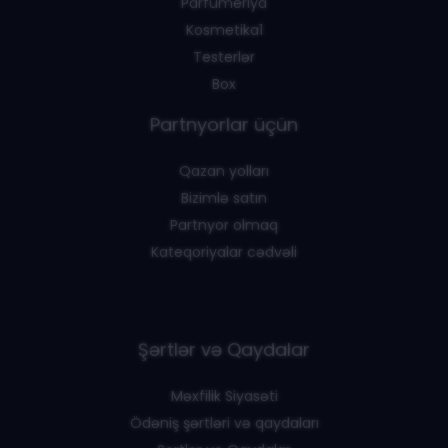
Parfümeriya
Kosmetika1
Testerlər
Box
Partnyorlar üçün
Qazan yolları
Bizimlə satın
Partnyor olmaq
Kateqoriyalar cədvəli
Şərtlər və Qaydalar
Məxfilik Siyasəti
Ödəniş şərtləri və qaydaları