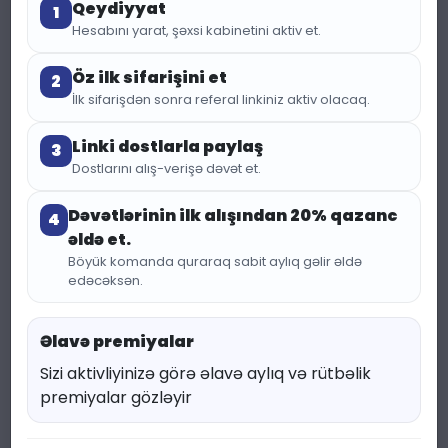
Qeydiyyat
1
Hesabını yarat, şəxsi kabinetini aktiv et.
Öz ilk sifarişini et
2
İlk sifarişdən sonra referal linkiniz aktiv olacaq.
Linki dostlarla paylaş
3
Dostlarını alış-verişə dəvət et.
Dəvətlərinin ilk alışından 20% qazanc
(453 baxış)
KATEQORIYA:
TESTER
4
əldə et.
Tester Chanel Allure
Böyük komanda quraraq sabit aylıq gəlir əldə
edəcəksən.
Homme Sport (6ml)
Əlavə premiyalar
3.40 ₼
4.53 ₼
Sizi aktivliyinizə görə əlavə aylıq və rütbəlik
premiyalar gözləyir
Endirim faizi 25 %
Qənaət : 1.13 ₼