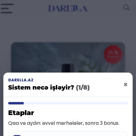
25 %
Endirim
DARELLA.AZ
×
Sistem necə işləyir?
(1/8)
Etaplar
Qısa və aydın: əvvəl mərhələlər, sonra 3 bonus.