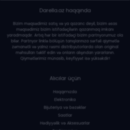
Darella.az haqqında
Bizim məqsədimiz satış və ya qazanc deyil, bizim əsas
məqsədimiz bizim istifadəçilərin qazanmaq imkanı
yaradmaqdır. Artıq hər bir istifadəçi bizim partnyorumuz ola
bilər. Partnyor linklə bölüşün tanışlarınıza sərfəli qiymətlə
zəmanətli və yalnız rəsmi distribyutorlarda olan original
məhsulları təklif edin və onların alışından yararlanın.
Qiymətlərimiz münasib, keyfiyyət isə yüksəkdir!
Alıcılar üçün
Haqqımızda
Elektronika
Bijuteriya və bəzəklər
Saatlar
Hədiyyəlik və Aksesuarlar