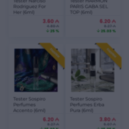
Tester Narciso
Tester HARMON
Rodriguez For
PARIS GABA SEL
Her (6ml)
TOP (6ml)
3.60
₼
6.20
₼
4.80 ₼
8.27 ₼
25 %
25.03 %
ENDIRIM
ENDIRIM
Tester Sospiro
Tester Sospiro
Perfumes
Perfumes Erba
Accento (6ml)
Pura (6ml)
6.20
₼
3.80
₼
8.27 ₼
5.07 ₼