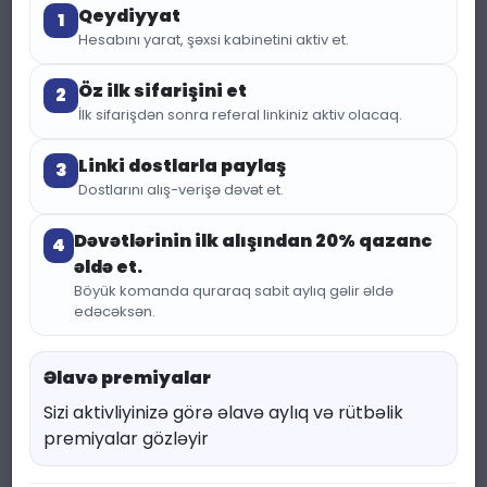
Qeydiyyat
1
Hesabını yarat, şəxsi kabinetini aktiv et.
Öz ilk sifarişini et
2
İlk sifarişdən sonra referal linkiniz aktiv olacaq.
Linki dostlarla paylaş
3
Dostlarını alış-verişə dəvət et.
(415 baxış)
KATEQORIYA:
TESTER
Dəvətlərinin ilk alışından 20% qazanc
4
əldə et.
Tester Hermes Terre d
Böyük komanda quraraq sabit aylıq gəlir əldə
edəcəksən.
Hermes Parfum (6ml)
Əlavə premiyalar
3.80 ₼
5.07 ₼
Sizi aktivliyinizə görə əlavə aylıq və rütbəlik
premiyalar gözləyir
Endirim faizi 25 %
Qənaət : 1.27 ₼