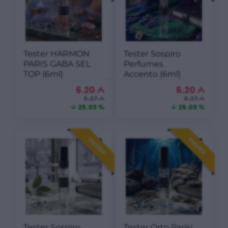
Tester HARMON
Tester Sospiro
PARIS GABA SEL
Perfumes
TOP (6ml)
Accento (6ml)
6.20
₼
6.20
₼
8.27 ₼
8.27 ₼
25.03 %
25.03 %
ENDIRIM
ENDIRIM
Tester Sospiro
Tester Orto Parisi