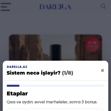
25 %
Endirim
DARELLA.AZ
×
Sistem necə işləyir?
(1/8)
Etaplar
Qısa və aydın: əvvəl mərhələlər, sonra 3 bonus.