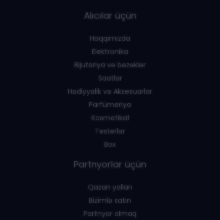
Alıcılar üçün
Haqqımızda
Elektronika
Bijuteriya və bəzəklər
Saatlar
Hədiyyəlik və Aksesuarlar
Parfümeriya
Kosmetika1
Testerlər
Box
Partnyorlar üçün
Qazan yolları
Bizimlə satın
Partnyor olmaq