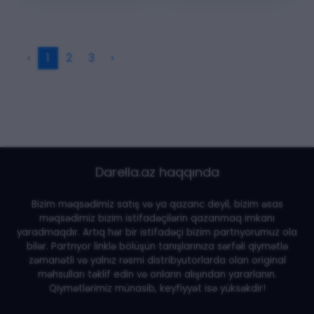
‹
1
2
3
›
Darella.az haqqında
Bizim məqsədimiz satış və ya qazanc deyil, bizim əsas
məqsədimiz bizim istifadəçilərin qazanmaq imkanı
yaradmaqdır. Artıq hər bir istifadəçi bizim partnyorumuz ola
bilər. Partnyor linklə bölüşün tanışlarınıza sərfəli qiymətlə
zəmanətli və yalnız rəsmi distribyutorlarda olan original
məhsulları təklif edin və onların alışından yararlanın.
Qiymətlərimiz münasib, keyfiyyət isə yüksəkdir!