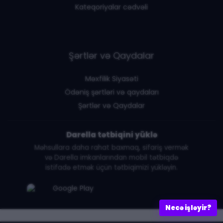
Kateqoriyalar cədvəli
Şərtlər və Qaydalar
Məxfilik Siyasəti
Ödəniş şərtləri və qaydaları
Şərtlər və Qaydalar
Darella tətbiqini yüklə
Məhsullara daha rahat baxmaq, sifariş vermək
və Darella imkanlarından mobil tətbiqdə
istifadə etmək üçün tətbiqimizi yükləyin.
Necə işləyir?