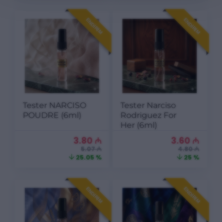
ENDIRIM
ENDIRIM
Tester NARCISO
Tester Narciso
POUDRE (6ml)
Rodriguez For
Her (6ml)
3.80
₼
3.60
₼
5.07 ₼
4.80 ₼
25.05 %
25 %
ENDIRIM
ENDIRIM