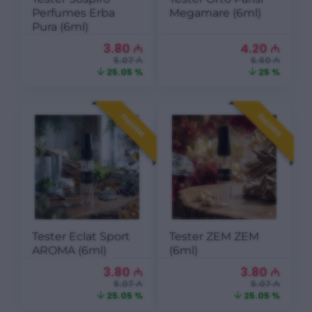
Perfumes Erba
Megamare (6ml)
Pura (6ml)
3.80
₼
4.20
₼
5.07 ₼
5.60 ₼
25.05 %
25 %
ENDIRIM
ENDIRIM
Tester Eclat Sport
Tester ZEM ZEM
AROMA (6ml)
(6ml)
3.80
₼
3.80
₼
5.07 ₼
5.07 ₼
25.05 %
25.05 %