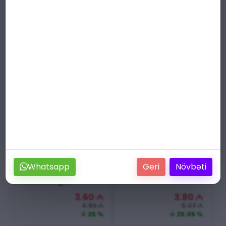
(6ml)
3.60
₼
3.60
₼
4.80 ₼
4.80 ₼
25 %
25 %
ENDIRIM
ENDIRIM
Tester Christian
Tester Cartier La
Whatsapp
Geri
Növbəti
Dior Miss Dior
Panthère (6ml)
Blooming
Bouquet (6ml)
3.60
₼
3.80
₼
4.80 ₼
5.07 ₼
25 %
25.05 %