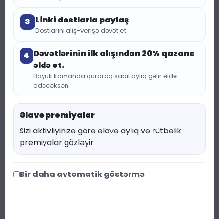
Linki dostlarla paylaş
3
Dostlarını alış-verişə dəvət et.
Dəvətlərinin ilk alışından 20% qazanc
4
əldə et.
Böyük komanda quraraq sabit aylıq gəlir əldə
edəcəksən.
(209
KATEQORIYA:
KIPRIK
Əlavə premiyalar
ÜÇÜN TUŞ
baxış)
Sizi aktivliyinizə görə əlavə aylıq və rütbəlik
Pupa Vamp! Mascara
premiyalar gözləyir
Waterproof — 001
Bir daha avtomatik göstərmə
Extra Black
94.00 ₼
125.33 ₼