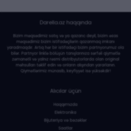
Darella.az haqqında
Bizim məqsədimiz satış və ya qazanc deyil, bizim əsas
məqsədimiz bizim istifadəçilərin qazanmaq imkanı
yaradmaqdır. Artıq hər bir istifadəçi bizim partnyorumuz ola
bilər. Partnyor linklə bölüşün tanışlarınıza sərfəli qiymətlə
zəmanətli və yalnız rəsmi distribyutorlarda olan original
məhsulları təklif edin və onların alışından yararlanın.
Qiymətlərimiz münasib, keyfiyyət isə yüksəkdir!
Alıcılar üçün
Haqqımızda
Elektronika
Bijuteriya və bəzəklər
Saatlar