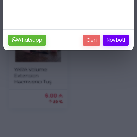
Göstər:
Whatsapp
Geri
Növbəti
YARA Volume
Extension
Həcmverici Tuş
6.00
₼
20 %