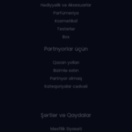
Hədiyyəlik və Aksesuarlar
Parfümeriya
Kosmetika1
Testerlər
Box
Partnyorlar üçün
Qazan yolları
Bizimlə satın
Partnyor olmaq
Kateqoriyalar cədvəli
Şərtlər və Qaydalar
Məxfilik Siyasəti