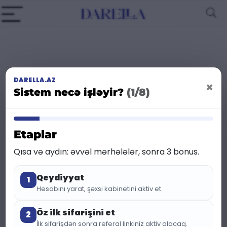
DARELLA.AZ
×
25 %
Sistem necə işləyir?
(1/8)
Endirim
Etaplar
Qısa və aydın: əvvəl mərhələlər, sonra 3 bonus.
Qeydiyyat
1
Hesabını yarat, şəxsi kabinetini aktiv et.
Öz ilk sifarişini et
2
İlk sifarişdən sonra referal linkiniz aktiv olacaq.