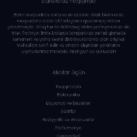
Darella.az haqqında
Bizim məqsədimiz satış və ya qazanc deyil, bizim əsas
məqsədimiz bizim istifadəçilərin qazanmaq imkanı
yaradmaqdır. Artıq hər bir istifadəçi bizim partnyorumuz ola
bilər. Partnyor linklə bölüşün tanışlarınıza sərfəli qiymətlə
zəmanətli və yalnız rəsmi distribyutorlarda olan original
məhsulları təklif edin və onların alışından yararlanın.
Qiymətlərimiz münasib, keyfiyyət isə yüksəkdir!
Alıcılar üçün
Haqqımızda
Elektronika
Bijuteriya və bəzəklər
Saatlar
Hədiyyəlik və Aksesuarlar
Parfümeriya
Kosmetika1