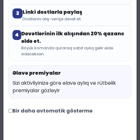
Linki dostlarla paylaş
3
Dostlarını alış-verişə dəvət et.
Dəvətlərinin ilk alışından 20% qazanc
4
əldə et.
Böyük komanda quraraq sabit aylıq gəlir əldə
edəcəksən.
(190
KATEQORIYA:
KIPRIK
Əlavə premiyalar
ÜÇÜN TUŞ
baxış)
Sizi aktivliyinizə görə əlavə aylıq və rütbəlik
Max Factor False
premiyalar gözləyir
Lash Epic Waterproof
Bir daha avtomatik göstərmə
Mascara – Black
67.00 ₼
89.33 ₼