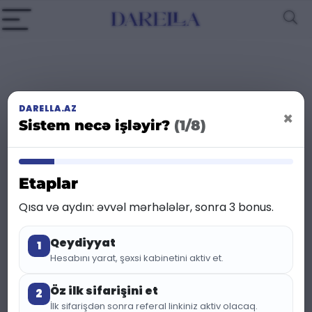
DARELLA.AZ
×
25 %
Sistem necə işləyir?
(1/8)
Endirim
Etaplar
Qısa və aydın: əvvəl mərhələlər, sonra 3 bonus.
Qeydiyyat
1
Hesabını yarat, şəxsi kabinetini aktiv et.
Öz ilk sifarişini et
2
İlk sifarişdən sonra referal linkiniz aktiv olacaq.