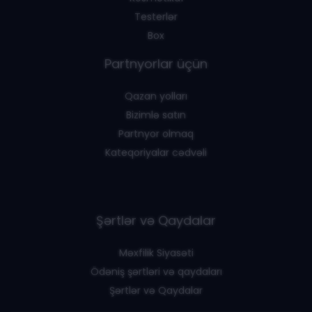
Testerlər
Box
Partnyorlar üçün
Qazan yolları
Bizimlə satın
Partnyor olmaq
Kateqoriyalar cədvəli
Şərtlər və Qaydalar
Məxfilik Siyasəti
Ödəniş şərtləri və qaydaları
Şərtlər və Qaydalar