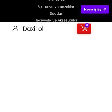
Bijuteriya və bəzəklər
Necə işləyir?
Saatlar
Hədiyyəlik və Aksesuarlar
0
Parfümeriya
Daxil ol
Kosmetika1
Testerlər
Box
Partnyorlar üçün
Qazan yolları
Bizimlə satın
Partnyor olmaq
Kateqoriyalar cədvəli