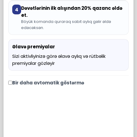
Dəvətlərinin ilk alışından 20% qazanc əldə
4
et.
Böyük komanda quraraq sabit aylıq gəlir əldə
edəcəksən.
Əlavə premiyalar
Sizi aktivliyinizə görə əlavə aylıq və rütbəlik
premiyalar gözləyir
Bir daha avtomatik göstərmə