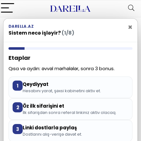
×
DARELLA.AZ
Əsas
Uşaq oyuncaqları
Kuklalar
Sistem necə işləyir?
(1/8)
Kuklalar
Etaplar
Filter et
0 məhsul
Qısa və aydın: əvvəl mərhələlər, sonra 3 bonus.
Yenidən köhnəyə
Qeydiyyat
1
Hesabını yarat, şəxsi kabinetini aktiv et.
Məhsul tapılmadı
Öz ilk sifarişini et
2
İlk sifarişdən sonra referal linkiniz aktiv olacaq.
Linki dostlarla paylaş
3
Dostlarını alış-verişə dəvət et.