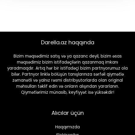
Darella.az haqqında
Bizim məqsədimiz satış və ya qazanc deyil, bizim əsas
məqsədimiz bizim istifadəçilərin qazanmaq imkanı
yaradmaqdır. Artıq hər bir istifadəçi bizim partnyorumuz ola
bilər. Partnyor linklə bölüşün tanışlarınıza sərfəli qiymətlə
zəmanətli və yalnız rəsmi distribyutorlarda olan original
məhsulları təklif edin və onların alışından yararlanın.
Qiymətlərimiz münasib, keyfiyyət isə yüksəkdir!
Alıcılar üçün
Haqqımızda
Elektronika