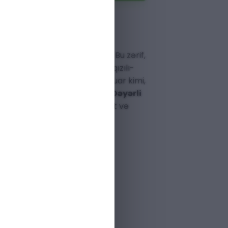
:
üzəsini boynunuzda daşıyın! Bu zərif,
ı pələng gözü kolye
, unikal qızılı-
qları ilə həm gündəlik aksessuar kimi,
si anlar üçün mükəmməldir.
Dəyərli
 dözümlü qara ipi ilə keyfiyyət və
iyası.
YƏRLI TƏBII YOĞUN PƏLƏNG GÖZÜ
RƏK KOLYESI — ZƏRIF BAKSELLIYƏ
LI
: 1000
567890067