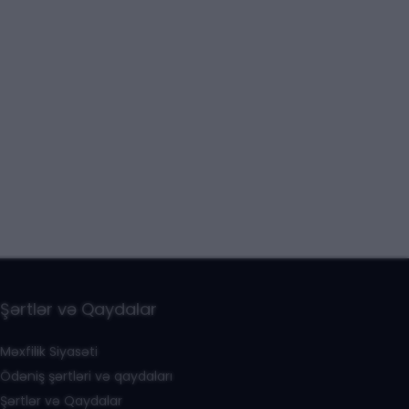
Şərtlər və Qaydalar
Məxfilik Siyasəti
Ödəniş şərtləri və qaydaları
Şərtlər və Qaydalar