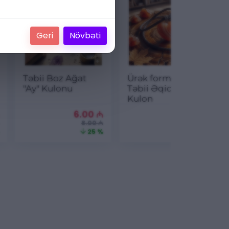
Geri
Növbəti
Təbii Boz Ağat
Ürək formalı
"Ay" Kulonu
Təbii Əqiq
Kulon
6.00
₼
6.00
₼
8.00 ₼
8.00 ₼
25 %
25 %