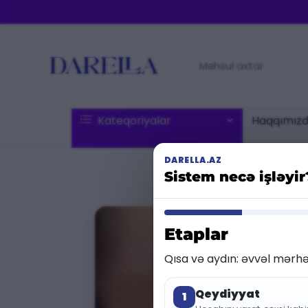
Məhsul
axtar:
Kateqoriyalar
Haqqımız
DARELLA.AZ
Sistem necə işləyi
Etaplar
Qısa və aydın: əvvəl mərhə
Qeydiyyat
1