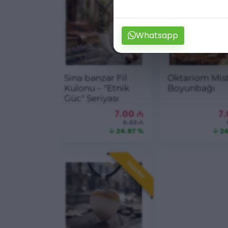
Whatsapp
Sına bənzər Fil
Oktariom Mis
Kulonu – "Etnik
Boyunbağı
Güc" Seriyası
7.00
₼
7
9.33 ₼
24.97 %
24
ENDIRIM