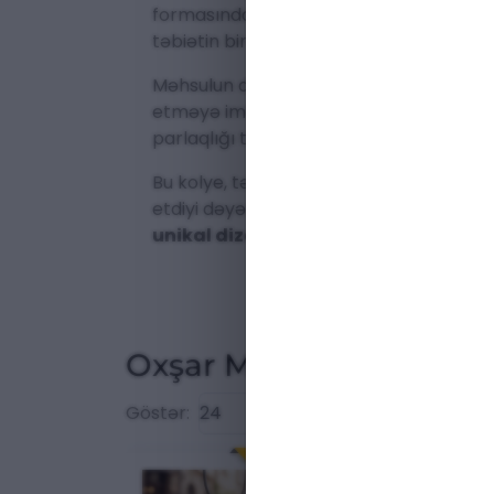
formasında olan bu
dəyərli daş
, pələn
təbiətin bir parçası olduğundan, kolyen
Məhsulun dözümlü, tənzimlənə bilən qar
etməyə imkan verir. Metal asılqan hiss
parlaqlığı təmin edir.
Bu kolye, təkcə gözəl bir
zərgərlik mə
etdiyi dəyərli bir tumardır.
Həm kişilər
unikal dizayn
a malik bir
hədiyyəlik
va
Oxşar Məhsullar
Göstər:
ENDIRIM