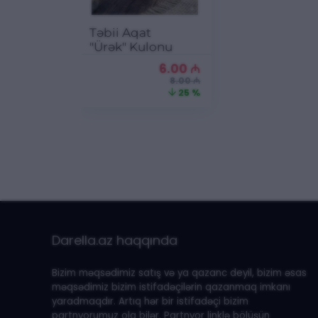
Təbii Aqat
"Ürək" Kulonu
6.00
₼
8.00 ₼
25 %
Darella.az haqqında
Bizim məqsədimiz satış və ya qazanc deyil, bizim əsas
məqsədimiz bizim istifadəçilərin qazanmaq imkanı
yaradmaqdır. Artıq hər bir istifadəçi bizim
partnyorumuz ola bilər. Partnyor linklə bölüşün