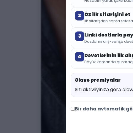
Hesabını yarat, şəxsi kabin
Öz ilk sifarişini et
2
İlk sifarişdən sonra referal
Linki dostlarla pa
3
Dostlarını alış-verişə dəvə
Dəvətlərinin ilk al
4
Böyük komanda quraraq sa
Əlavə premiyalar
Sizi aktivliyinizə görə əl
Bir daha avtomatik g