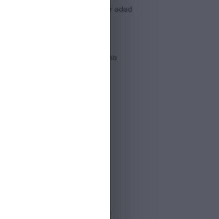
 var
50+ ədəd
uxarı sifarişlərdə pulsuz çatdırılma
ərzində problemsiz qaytarılma
istehsalçı zəmanəti
ştəri dəstəyi mövcuddur
əqiq cilalanmış,
ürək pendant