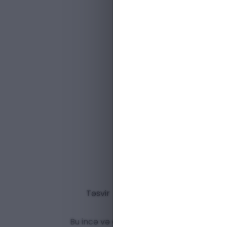
Təsvir
Bu incə və gözqamaşdırıcı
təbii pələn