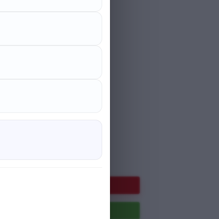
ndan Ürək
si — Zərif
lliyə
.00 ₼
Endirim faizi 25 %
0 ₼
Səbətə at
Paylaş