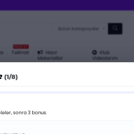
Bütün kateqoriyalar
KEÇİD ET
da
Təlimat
Hazır
Klub
Materiallar
Videolarım
r?
(1/8)
KATEQORIY
25 %
Dəyə
Endirim
lələr, sonra 3 bonus.
Pələ