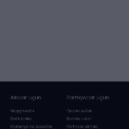
Alıcılar üçün
Partnyorlar üçün
Haqqımızda
Qazan yolları
Elektronika
Bizimlə satın
Bijuteriya və bəzəklər
Partnyor olmaq