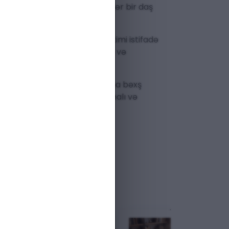
hvəyi çalarlarını əks etdirir. Hər bir daş
ir.
 rəsmi obrazın bir parçası kimi istifadə
dır ki, bu da uzunömürlülüyü və
anına güc, cəsarət və qorunma bəxş
zünə və ya sevdiklərinizə mənalı və
M
ENDIRIM
ENDIRIM