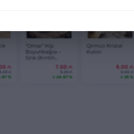
tik
"Omar" Kişi
Qırmızı Kristal
Boyunbağısı –
Kulon
Sink Ərintili
Metal Kulon
.00
₼
7.00
₼
6.00
₼
9.33 ₼
9.33 ₼
8.00 ₼
.97 %
24.97 %
25 %