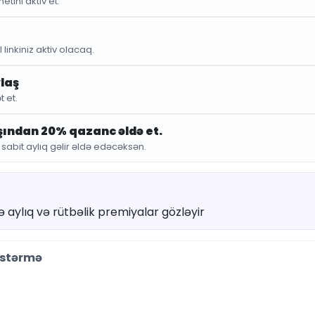
etini aktiv et.
Daşı
Kolye
 linkiniz aktiv olacaq.
Bakse
ylaş
t et.
6
8.00 ₼
ışından 20% qazanc əldə et.
bit aylıq gəlir əldə edəcəksən.
Qənaət : 2.0
Ədəd:
avə aylıq və rütbəlik premiyalar gözləyir
östərmə