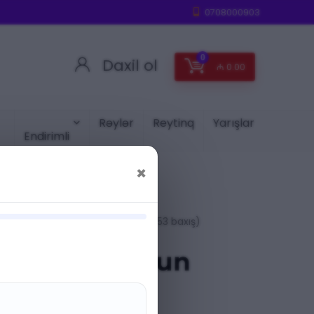
0708000903
0
Daxil ol
₼
0.00
Rəylər
Reytinq
Yarışlar
Endirimli
×
(453 baxış)
A:
KULON
rli Təbii Yoğun
ng Gözü